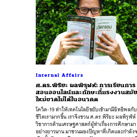
Internal Affairs
ศ.ดร.พิริยะ ผลพิรุฬห์: การเรียนการ
สอนออนไลน์และทักษะที่แรงงานสมั
ใหม่ขาดไม่ได้ในอนาคต
ค้
โควิด-19 ทำให้เทคโนโลยีขยับเข้ามามีอิทธิพลกับ
ชีวิตเรามากขึ้น เราจึงชวน ศ.ดร.พิริยะ ผลพิรุฬห์
วิชาการด้านเศรษฐศาสตร์ผู้ทำเรื่องการศึกษามา
อย่างยาวนาน มาชวนมองปัญหาที่เกิดและกำลัง