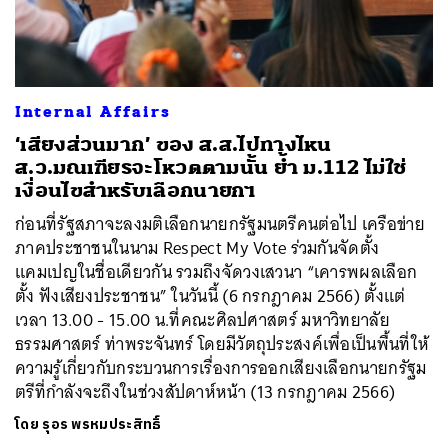
ค้นหา
Internal Affairs
SHARE
TWEET
LINE
EMAIL
‘เสียงส่วนมาก’ ของ ส.ส.ไปทางไหน
ส.ว.มณเฑียรจะโหวตตามนั้น ย้ำ ม.112 ไม่ใช่
เงื่อนไขสำหรับเลือกนายกฯ
ก่อนที่รัฐสภาจะลงมติเลือกนายกรัฐมนตรีคนต่อไป เครือข่าย
ภาคประชาชนในนาม Respect My Vote ร่วมกันจัดตั้ง
แคมเปญในชื่อเดียวกัน รวมถึงจัดวงเสวนา “เคารพผลเลือก
ตั้ง ฟังเสียงประชาชน” ในวันนี้ (6 กรกฎาคม 2566) ตั้งแต่
เวลา 13.00 - 15.00 น.ที่คณะศิลปศาสตร์ มหาวิทยาลัย
ธรรมศาสตร์ ท่าพระจันทร์ โดยมีวัตถุประสงค์เพื่อเป็นพื้นที่ให้
ความรู้เกี่ยวกับกระบวนการเรื่องการออกเสียงเลือกนายกรัฐม
ตรีที่กำลังจะถึงในช่วงสัปดาห์หน้า (13 กรกฎาคม 2566)
โดย
รุอร พรหมประสิทธิ์