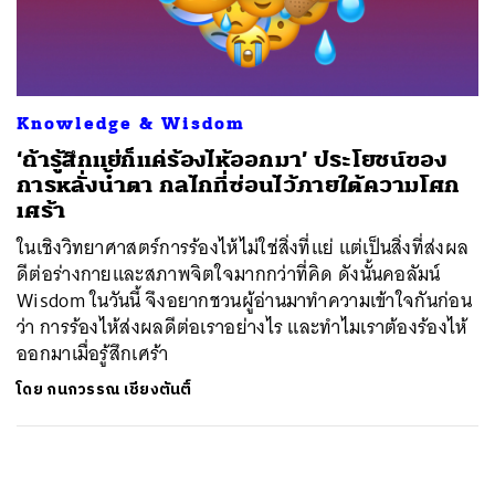
ค้นหา
SHARE
TWEET
LINE
EMAIL
Knowledge & Wisdom
‘ถ้ารู้สึกแย่ก็แค่ร้องไห้ออกมา’ ประโยชน์ของ
การหลั่งน้ำตา กลไกที่ซ่อนไว้ภายใต้ความโศก
เศร้า
ในเชิงวิทยาศาสตร์การร้องไห้ไม่ใช่สิ่งที่แย่ แต่เป็นสิ่งที่ส่งผล
ดีต่อร่างกายและสภาพจิตใจมากกว่าที่คิด ดังนั้นคอลัมน์
Wisdom ในวันนี้ จึงอยากชวนผู้อ่านมาทำความเข้าใจกันก่อน
ว่า การร้องไห้ส่งผลดีต่อเราอย่างไร และทำไมเราต้องร้องไห้
ออกมาเมื่อรู้สึกเศร้า
โดย
กนกวรรณ เชียงตันติ์