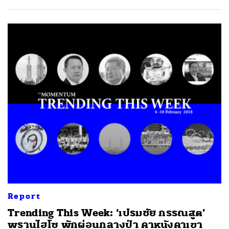
Report
Trending This Week: ‘เปรมชัย กรรณสูต’
พรานไฮโซ พักผ่อนกลางป่า คาหนังคาเขา