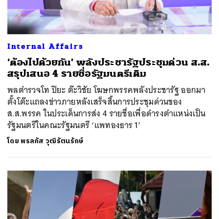
Internal Affairs
‘ต้องไปด้วยกัน’ พลังประชารัฐประชุมด่วน ส.ส.
สรุปเสนอ 4 รายชื่อรัฐมนตรีเดิม
พลตำรวจโท ปิยะ ต๊ะวิชัย โฆษกพรรคพลังประชารัฐ ออกมา
ตั้งโต๊ะแถลงข่าวภายหลังเสร็จสิ้นการประชุมด่วนของ
ส.ส.พรรค ในประเด็นการส่ง 4 รายชื่อเพื่อดำรงตำแหน่งเป็น
รัฐมนตรีในคณะรัฐมนตรี ‘แพทองธาร 1’
ค้นหา
SHARE
TWEET
LINE
EMAIL
โดย
พรลภัส วุฒิรัตนรักษ์