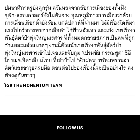
ปมนาฬิกาหรูยังคุกรุ่น ควันหลงจากล้อการเมืองของทั้งฝั่ง
จุฬา-ธรรมศาสตร์ยังไม่ทันจาง อุณหภูมิทางการเมืองว่าด้วย
การเลื่อนเลือกตั้งยังร้อน แต่สัปดาห์ที่ผ่านมา ไม่มีเรื่องใดที่มา
แรงไปกว่าการพบซากเสือดำ ไก่ฟ้าหลังเทา และเก้ง เขตรักษา
พันธุ์สัตว์ป่าทุ่งใหญ่นเรศวร ที่ทั้งหมดกลายสภาพเป็นศพที่ถูก
ชำแหละแล้วหมาดๆ งานนี้หัวหน้าเขตรักษาพันธุ์สัตว์ป่า
ทุ่งใหญ่นเรศวรเข้าไปเจอและจับกุม ‘เปรมชัย กรรณสูต’ ซีอี
โอ บมจ.อิตาเลียนไทย ที่เข้าป่าไป ‘พักผ่อน’ พร้อมพรานล่า
สัตว์และอาวุธครบมือ ตอนต่อไปของเรื่องนี้จะเป็นอย่างไร คง
ต้องดูกันยาวๆ
โดย
THE MOMENTUM TEAM
FOLLOW US