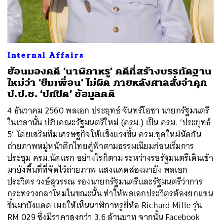
Internal Affairs
ย้อนมองคดี ‘นาฬิกาหรู’ คดีที่สร้างบรรทัดฐาน
ใหม่ว่า ‘ยืมเพื่อน’ ไม่ผิด ภายหลังศาลสั่งจำคุก
ป.ป.ช. ‘ปกปิด’ ข้อมูลคดี
4 ธันวาคม 2560 พลเอก ประยุทธ์ จันทร์โอชา นายกรัฐมนตรี
ในเวลานั้น ปรับคณะรัฐมนตรีใหม่ (ครม.) เป็น ครม. ‘ประยุทธ์
5’ โดยเสริมทีมเศรษฐกิจให้แข็งแรงขึ้น ครม.ชุดใหม่นัดกัน
ถ่ายภาพหมู่หน้าตึกไทยคู่ฟ้าตามธรรมเนียมก่อนเริ่มการ
ประชุม ครม.นัดแรก อย่างไรก็ตาม ระหว่างรอรัฐมนตรีเดินเข้า
มายังพื้นที่ที่จัดไว้ถ่ายภาพ แสงแดดส่องมายัง พลเอก
ประวิตร วงษ์สุวรรณ รองนายกรัฐมนตรีและรัฐมนตรีว่าการ
กระทรวงกลาโหมในขณะนั้น ทำให้พลเอกประวิตรต้องยกแขน
ขึ้นมาบังแดด เผยให้เห็นนาฬิกาหรูยี่ห้อ Richard Mille รุ่น
RM 029 ซึ่งมีราคาสูงกว่า 3.6 ล้านบาท จากนั้น Facebook