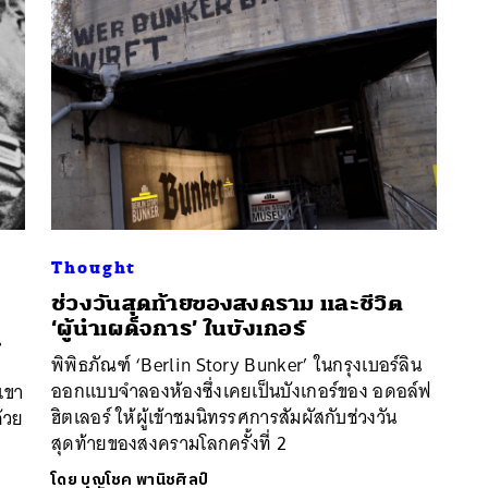
Thought
ช่วงวันสุดท้ายของสงคราม และชีวิต
นหา
‘ผู้นำเผด็จการ’ ในบังเกอร์
SHARE
TWEET
LINE
EMAIL
น
พิพิธภัณฑ์ ‘Berlin Story Bunker’ ในกรุงเบอร์ลิน
ออกแบบจำลองห้องซึ่งเคยเป็นบังเกอร์ของ อดอล์ฟ
เขา
ฮิตเลอร์ ให้ผู้เข้าชมนิทรรศการสัมผัสกับช่วงวัน
้วย
สุดท้ายของสงครามโลกครั้งที่ 2
โดย
บุญโชค พานิชศิลป์