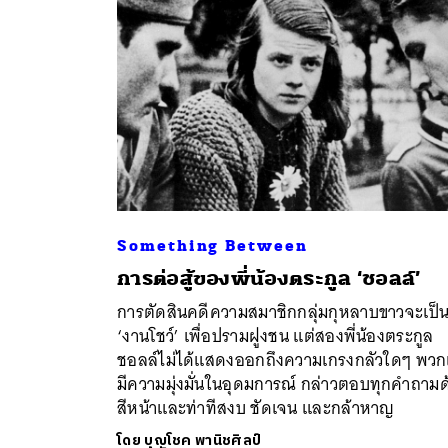
Something Between
การต่อสู้ของพี่น้องตระกูล ‘ชอลล์’
ค้
การตัดสินคดีความสมาชิกกลุ่มกุหลาบขาวจะเป็
‘งานโชว์’ เพื่อปรามฝูงชน แต่สองพี่น้องตระกูล
ชอลล์ไม่ได้แสดงออกถึงความเกรงกลัวใดๆ พวก
มีความมุ่งมั่นในอุดมการณ์ กล่าวตอบทุกคำถามด
สีหน้าและท่าทีสงบ ชัดเจน และกล้าหาญ
โดย
บุญโชค พานิชศิลป์