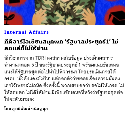
ค้นหา
Internal Affairs
SHARE
TWEET
LINE
EMAIL
ทีดีอาร์ไอเขียนสมุดพก ‘รัฐบาลประยุทธ์1’ ไม่
ตกแต่ก็ไม่ให้ผ่าน
นักวิชาการจาก TDRI ลงสนามเก็บข้อมูล ประเมินผลการ
ทำงานตลอด 5 ปี ของรัฐบาลประยุทธ์ 1 พร้อมแนบข้อเสนอ
แนะให้รัฐบาลชุดต่อไปนำไปพิจารณา โดยประเมินภายใต้
กรอบ ‘มั่งคั่งและยั่งยืน’ แต่ออกตัวว่าขอละเรื่องความมั่นคง
เอาไว้เพราะไม่ถนัด ซึ่งครั้งนี้ พวกเขาบอกว่า ขอไม่ให้เกรด ไม่
ให้สอบตก ไม่ได้ให้ผ่าน มีเพียงข้อเสนอที่หวังว่ารัฐบาลชุดต่อ
ไปจะหันมามอง
โดย
สุทธิพัฒน์ กนิษฐกุล