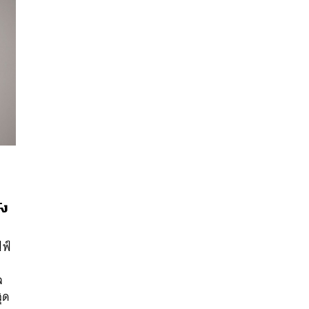
ัง
นหา
SHARE
TWEET
LINE
EMAIL
ฟฟ์
ล
สุด