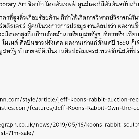
ry Art ชิคาโก โดยตัวเจฟฟ์ คูนส์เองก็มีตัวต้นฉบับเก็บไว
ราคาที่สูงลิ่วเกือบร้อยล้าน ก็ทำให้เกิดการวิพากษ์วิจารณ์กั
ดีลเลอร์ ผู้คนในวงการการประมูลงานศิลปะว่า ผลงานชิ้นนี
จะมีราคาสูงถึงเกือบร้อยล้านเหรียญสหรัฐฯ เชียวหรือ เทียบ
มเนต์ ศิลปินชาวฝรั่งเศส ผลงานเก่าแก่ตั้งแต่ปี 1890 ก็เ
ยญสหรัฐ ทำลายสถิติเป็นงานศิลปะอิมเพรสเพรสชันนิสต์ที่
cnn.com/style/article/jeff-koons-rabbit-auction-re
isties.com/features/Jeff-Koons-Rabbit-Own-the-c
นหา
egraph.co.uk/news/2019/05/16/koons-rabbit-sculp
SHARE
TWEET
LINE
EMAIL
ist-71m-sale/