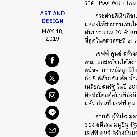
วาด “Pool With Two F
ART AND
กระต่ายสีเงินถือ
DESIGN
แสดงให้สาธารณชนได้ช
MAY 18,
ต้นประมาณ 20 ล้านเห
2019
ที่สุดในศตวรรษที่ 21 
เจฟฟ์ คูนส์ สร้า
สามารถสะท้อนได้ดังก
สุนัขจากการมัดลูกโป่ง
ถึง 5 สีด้วยกัน คือ น
เหรียญสหรัฐ ในปี 201
ศิลปะโดยศิลปินที่ยังมี
แล้ว ก่อนที่ เจฟฟ์ คู
สำหรับผู้ที่ประม
ของ สตีเวน มนูชิน ร
เจฟฟ์ คูนส์ สร้างขึ้