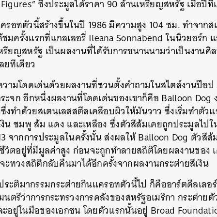
igures” ซึ่งประมูลได้ราคา 90 ล้านเหรียญสหรัฐ เมื่อปีที่
แครอทตัวนี้สร้างขึ้นในปี 1986 มีความสูง 104 ซม. ทำจาก
มครั้งแรกที่แกลเลอรี่
Ileana Sonnabend ในนิวยอร์ก และ
รียญสหรัฐ เป็นผลงานที่ได้รับการขนานนามว่าเป็นงานศิลป
เลยทีเดียว
งความโดดเด่นด้วยผลงานที่ชวนตั้งคำถามในสไตล์งานป๊อป มัก
ระจก อีกหนึ่งผลงานที่โดดเด่นของเขาก็คือ Balloon Dog
ซึ่งทำด้วยสเตนเลสสตีลเคลือบผิวให้มันวาว ซึ่งเริ่มทำตัวแ
้ำเงิน ชมพู ส้ม แดง และเหลือง ซึ่งตัวสีส้มเคยถูกประมูลไป
3 จากการประมูลในครั้งนั้น ส่งผลให้ Balloon Dog ตัวสีส
ชีวิตอยู่ที่มีมูลค่าสูง ก่อนจะถูกทำลายสถิติโดยผลงานของ เดว
น จะทวงสถิติกลับคืนมาได้อีกครั้งจากผลงานกระต่ายสีเงิน
ูลประติมากรรมกระต่ายกินแครอทตัวนี้ไป ก็คืออาร์ตดีลเลอร์ 
ัฐมนตรีว่าการกระทรวงการคลังของสหรัฐอเมริกา
กระต่ายตัวน
นและอยู่ในมือของเอกชน โดยตัวแรกนั้นอยู่
Broad Foundati