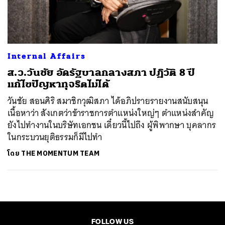
ค้นหา
SHARE
TWEET
LINE
EMAIL
Internal Affairs
ส.ว.วันชัย อัดรัฐบาลกลางสภา ปฏิวัติ 8 ปี
แก้ไขปัญหาทุจริตไม่ได้
วันชัย สอนศิริ สมาชิกวุฒิสภา ได้อภิปรายรายงานสนับสนุน
เนื้อหาว่า สังเกตว่าข้าราชการตำแหน่งใหญ่ๆ ตำแหน่งสำคัญ
ยังไปทำงานในบริษัทเอกชน เดี๋ยวนี้ไปถึง ผู้พิพากษา บุคลากร
ในกระบวนยุติธรรมก็มีไปทำ
โดย
THE MOMENTUM TEAM
FOLLOW US