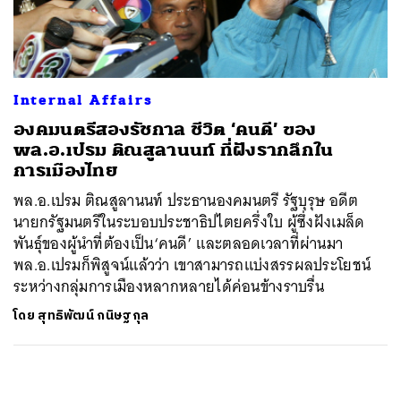
ค้นหา
SHARE
TWEET
LINE
EMAIL
Internal Affairs
องคมนตรีสองรัชกาล ชีวิต ‘คนดี’ ของ
พล.อ.เปรม ติณสูลานนท์ ที่ฝังรากลึกใน
การเมืองไทย
พล.อ.เปรม ติณสูลานนท์ ประธานองคมนตรี รัฐบุรุษ อดีต
นายกรัฐมนตรีในระบอบประชาธิปไตยครึ่งใบ ผู้ซึ่งฝังเมล็ด
พันธุ์ของผู้นำที่ต้องเป็น‘คนดี’ และตลอดเวลาที่ผ่านมา
พล.อ.เปรมก็พิสูจน์แล้วว่า เขาสามารถแบ่งสรรผลประโยชน์
ระหว่างกลุ่มการเมืองหลากหลายได้ค่อนข้างราบรื่น
โดย
สุทธิพัฒน์ กนิษฐกุล