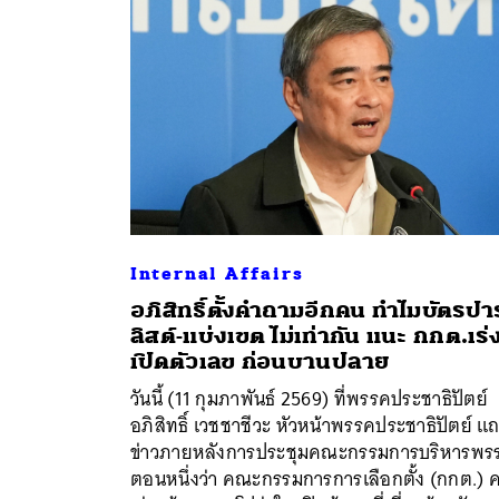
Internal Affairs
อภิสิทธิ์ตั้งคำถามอีกคน ทำไมบัตรปาร์
ลิสต์-แบ่งเขต ไม่เท่ากัน แนะ กกต.เร่
เปิดตัวเลข ก่อนบานปลาย
วันนี้ (11 กุมภาพันธ์ 2569) ที่พรรคประชาธิปัตย์
ค้
อภิสิทธิ์ เวชชาชีวะ หัวหน้าพรรคประชาธิปัตย์ แ
ข่าวภายหลังการประชุมคณะกรรมการบริหารพร
ตอนหนึ่งว่า คณะกรรมการการเลือกตั้ง (กกต.) 