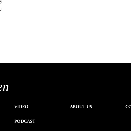
าร
ย
en
VIDEO
ABOUT US
C
PODCAST