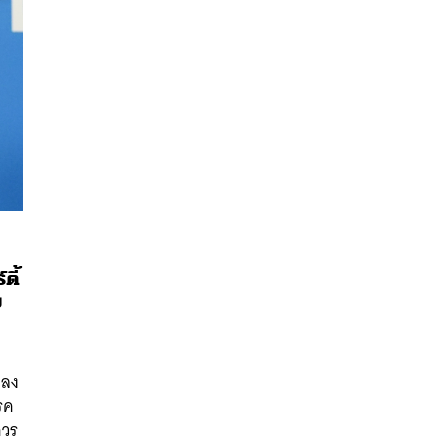
ตี้
ง
นหา
ถลง
SHARE
TWEET
LINE
EMAIL
รค
ควร