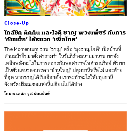
Close-Up
ใกล้ชิด ติดดิน และใจดี ชาญ พวงเพ็ชร์ กับการ
‘คัมแบ็ก’ ใต้หมวก ‘เพื่อไทย’
The Momentum ชวน ‘ชาญ’ หรือ ‘ลุงชาญใจดี’ เปิดบ้านที่
ตำบลป่างิ้ว มาตั้งคำถามว่า ในวันที่ร้างสนามมานาน เขายัง
เหลือพลังอะไรในการต่อกรกับพลตำรวจโทคำรณวิทย์ ตัวเขา
เป็นตัวแทนของบรรดา ‘บ้านใหญ่’ ปทุมธานีหรือไม่ และท้าย
ที่สุด หากชาญได้รับเลือกตั้ง เขาจะทำอะไรให้ปทุมธานี
จังหวัดปริมณฑลแห่งนี้เปลี่ยนไปได้บ้าง
โดย
พรลภัส วุฒิรัตนรักษ์