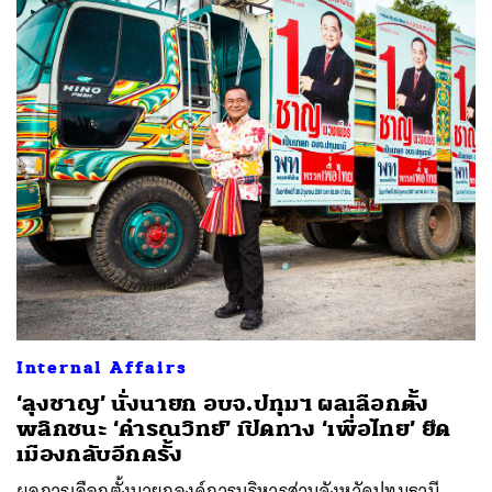
ค้นหา
SHARE
TWEET
LINE
EMAIL
Internal Affairs
‘ลุงชาญ’ นั่งนายก อบจ.ปทุมฯ ผลเลือกตั้ง
พลิกชนะ ‘คำรณวิทย์’ เปิดทาง ‘เพื่อไทย’ ยึด
เมืองกลับอีกครั้ง
ผลการเลือกตั้งนายกองค์การบริหารส่วนจังหวัดปทุมธานี