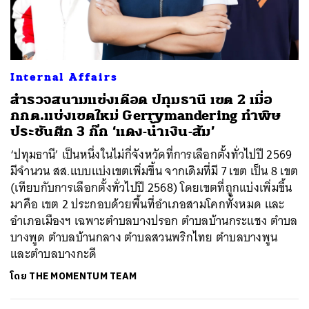
Internal Affairs
สำรวจสนามแข่งเดือด ปทุมธานี เขต 2 เมื่อ
กกต.แบ่งเขตใหม่ Gerrymandering ทำพิษ
ประชันศึก 3 ก๊ก ‘แดง-น้ำเงิน-ส้ม’
‘ปทุมธานี’ เป็นหนึ่งในไม่กี่จังหวัดที่การเลือกตั้งทั่วไปปี 2569
มีจำนวน สส.แบบแบ่งเขตเพิ่มขึ้น จากเดิมที่มี 7 เขต เป็น 8 เขต
(เทียบกับการเลือกตั้งทั่วไปปี 2568) โดยเขตที่ถูกแบ่งเพิ่มขึ้น
มาคือ เขต 2 ประกอบด้วยพื้นที่อำเภอสามโคกทั้งหมด และ
อำเภอเมืองฯ เฉพาะตำบลบางปรอก ตำบลบ้านกระแชง ตำบล
บางพูด ตำบลบ้านกลาง ตำบลสวนพริกไทย ตำบลบางพูน
และตำบลบางกะดี
โดย
THE MOMENTUM TEAM