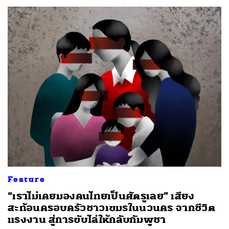
Feature
“เราไม่เคยมองคนไทยเป็นศัตรูเลย” เสียง
สะท้อนครอบครัวชาวเขมรในนวนคร จากชีวิต
แรงงาน สู่การขับไล่ให้กลับกัมพูชา