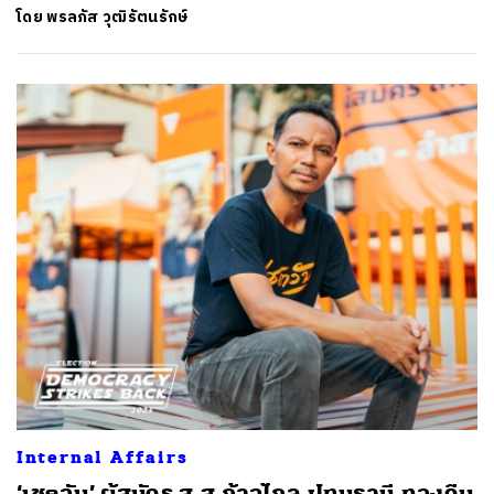
โดย
พรลภัส วุฒิรัตนรักษ์
Internal Affairs
‘เชตวัน’ ผู้สมัคร ส.ส.ก้าวไกล ปทุมธานี ทวงคืน