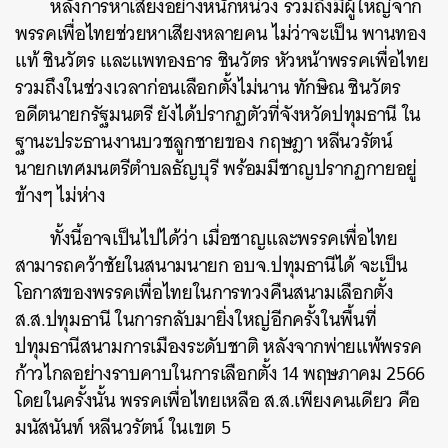
หลังการหาเสียงอย่างหนักหน่วง รวมถึงมีผู้ใหญ่จาก
พรรคเพื่อไทยช่วยหาเสียงหลายคน ไม่ว่าจะเป็น พานทอง
แท้ ชินวัตร และแพทองธาร ชินวัตร หัวหน้าพรรคเพื่อไทย
รวมถึงในช่วงเวลาก่อนเลือกตั้งไม่นาน ทักษิณ ชินวัตร
อดีตนายกรัฐมนตรี ยังได้ปรากฏตัวที่จังหวัดปทุมธานี ใน
ฐานะประธานงานบวชลูกชายของ กฤษฎา หลีนวรัตน์
นายกเทศมนตรีตำบลธัญบุรี พร้อมมีชาญปรากฏกายอยู่
ข้างๆ ไม่ห่าง
ทั้งนี้อาจเป็นไปได้ว่า เมื่อชาญและพรรคเพื่อไทย
สามารถคว้าชัยในสนามนายก อบจ.ปทุมธานีได้ จะเป็น
โอกาสของพรรคเพื่อไทยในการทวงคืนสนามเลือกตั้ง
ส.ส.ปทุมธานี ในการกลับมายิ่งใหญ่อีกครั้งในพื้นที่
ปทุมธานีสนามการเมืองระดับชาติ หลังจากพ่ายแพ้พรรค
ค้นหา
ก้าวไกลอย่างราบคาบในการเลือกตั้ง 14 พฤษภาคม 2566
โดยในครั้งนั้น พรรคเพื่อไทยเหลือ ส.ส.เพียงคนเดียว คือ
SHARE
TWEET
LINE
EMAIL
มนัสนันท์ หลีนวรัตน์ ในเขต 5