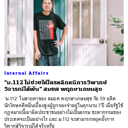
ค้นหา
SHARE
TWEET
LINE
EMAIL
Internal Affairs
“ม.112 ไม่ช่วยให้ใครหลีกหนีการวิพากษ์
วิจารณ์ได้พ้น” สมยศ พฤกษาเกษมสุข
‘ม.112’ ในสายตาของ สมยศ พฤกษาเกษมสุข วัย 59 อดีต
นักโทษคดีหมิ่นเบื้องสูงผู้ถูกจองจำอยู่ในคุกนาน 7 ปี เมื่อรัฐใช้
กฎหมายนี้เอาผิดประชาชนอย่างไม่เป็นธรรม ชะตากรรมของ
ประเทศจะเป็นอย่างไร และ ม.112 จะสามารถหยุดยั้งการ
วิพากษ์วิจารณ์ได้จริงหรือ