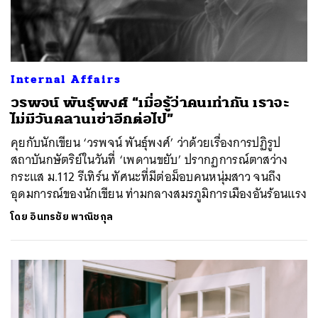
Internal Affairs
วรพจน์ พันธุ์พงศ์ “เมื่อรู้ว่าคนเท่ากัน เราจะ
ไม่มีวันคลานเข่าอีกต่อไป”
คุยกับนักเขียน ‘วรพจน์ พันธุ์พงศ์’ ว่าด้วยเรื่องการปฏิรูป
สถาบันกษัตริย์ในวันที่ ‘เพดานขยับ’ ปรากฏการณ์ตาสว่าง
กระแส ม.112 รีเทิร์น ทัศนะที่มีต่อม็อบคนหนุ่มสาว จนถึง
อุดมการณ์ของนักเขียน ท่ามกลางสมรภูมิการเมืองอันร้อนแรง
โดย
อินทรชัย พาณิชกุล