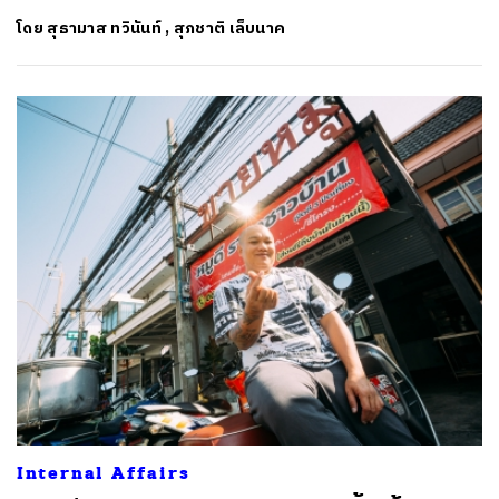
โดย
สุธามาส ทวินันท์
,
สุภชาติ เล็บนาค
Internal Affairs