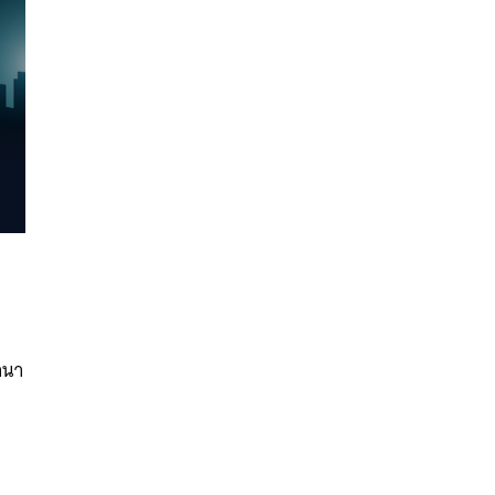
นหา
SHARE
TWEET
LINE
EMAIL
านา