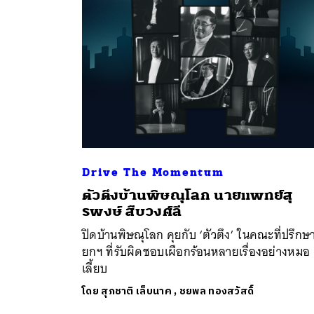
Drive The Momentum
ค้
ตัวตึงบ้านพิษณุโลก นายแพทย์สุ
รพงษ์ สืบวงศ์ลี
ปิดบ้านพิษณุโลก คุยกับ ‘ตัวตึง’ ในคณะที่ปรึกษ
ยกฯ ที่รับผิดชอบเผือกร้อนหลายเรื่องอย่างหมอ
เลี้ยบ
โดย
สุภชาติ เล็บนาค
,
ชยพล ทองสวัสดิ์