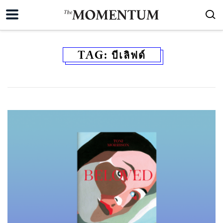
TAG:
บีเลิฟด์