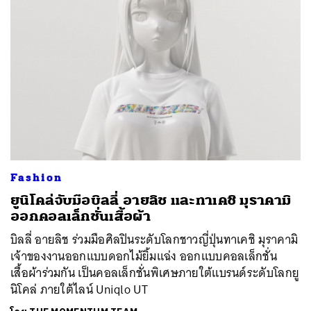
ค้นหา
SHARE
TWEET
LINE
EMAIL
Fashion
ยูนิโคล่จับมือบิลลี่ อายลิช และทาเคชิ มุราคามิ
ออกคอลเล็กชั่นเสื้อผ้า
บิลลี่ อายลิช ร่วมมือศิลปินระดับโลกชาวญี่ปุ่นทาเคชิ มุราคามิ
เจ้าของงานออกแบบดอกไม้ยิ้มแฉ่ง ออกแบบคอลเล็กชั่น
เสื้อผ้าร่วมกัน เป็นคอลเล็กชั่นพิเศษภายใต้แบรนด์ระดับโลกยู
นิโคล่ ภายใต้ไลน์ Uniqlo UT