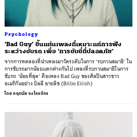
Psychology
‘Bad Guy’ ขึ้นแท่นเพลงที่เหมาะแก่การฟัง
ระหว่างขับรถ เพื่อ ‘การขับขี่ที่ปลอดภัย’
จากการทดลองที่นำเพลงมาวัดระดับในการ ‘รบกวนสมาธิ’ ใน
การขับรถมากน้อยแตกต่างกันไป เพลงที่รบกวนสมาธิในการ
ขับรถ ‘น้อยที่สุด’ คือเพลง Bad Guy ของศิลปินสาวชาว
อเมริกันอย่าง บิลลี อายลิช (Billie Eilish)
โดย
กฤตนัย จงไกรจักร