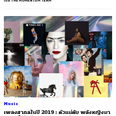
โดย
THE MOMENTUM TEAM
Music
เพลงสากลในปี 2019 : ตัวแม่ดับ พลังหญิงมา