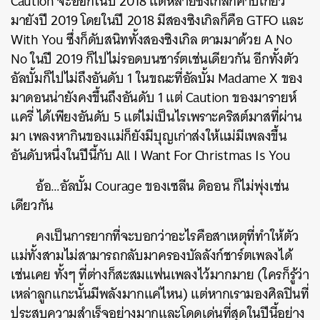
Caution จะออกในปี 2018 แต่หลายซิงเกิลก็คาบเกี่ยว
มายังปี 2019 โดยในปี 2018 มีสองซิงเกิลก็คือ GTFO และ
With You ซึ่งก็ดับสนิททั้งสองซิงเกิล ตามมาด้วย A No
No ในปี 2019 ก็ไปไม่รอดบนชาร์ตเช่นเดียวกัน อีกทั้งตัว
อัลบั้มก็ไปไม่ถึงอันดับ 1 ในขณะที่อัลบั้ม Madame X ของ
มาดอนน่ายังคงขึ้นถึงอันดับ 1 แต่ Caution ของมารายห์
แครี่ ได้เพียงอันดับ 5 แต่ไม่เป็นไรเพราะคริสต์มาสที่ผ่าน
มา เพลงหากินของแม่ก็ยังมีบุญเก่าส่งให้แม่มีเพลงขึ้น
อันดับหนึ่งในปีนี้กับ All I Want For Christmas Is You
อ้อ…อัลบั้ม Courage ของเซลีน ดิออน ก็ไม่พุ่งเช่น
เดียวกัน
คงเป็นการยากที่จะบอกว่าอะไรคือสาเหตุที่ทำให้ตัว
แม่ทั้งสามไม่สามารถกลับมาครองบัลลังก์ชาร์ตเพลงได้
เช่นเคย ทั้งๆ ที่ต่างก็สะสมแฟนเพลงไว้มากมาย (ใครก็รู้ว่า
เหล่าลูกแกะนั้นมีพลังมากแค่ไหน) แต่หากเรามองศิลปินที่
ประสบความสำเร็จอย่างมากและโดดเด่นที่สุดในปีนี้อย่าง