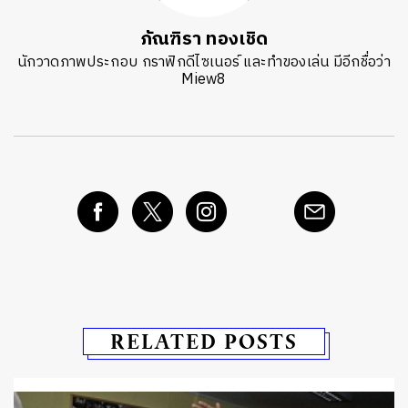
ภัณฑิรา ทองเชิด
นักวาดภาพประกอบ กราฟิกดีไซเนอร์ และทำของเล่น มีอีกชื่อว่า
Miew8
RELATED POSTS