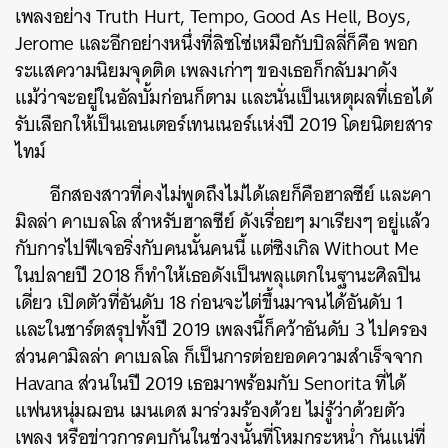
เพลงอย่าง Truth Hurt, Tempo, Good As Hell, Boys,
Jerome และอีกอย่างหนึ่งที่ลิซโซ่เหมือกับบิลลี่ก็คือ พอก
ระแสความนิยมจุดติด เพลงเก่าๆ ของเธอก็กลับมาดัง
แม้ว่าจะอยู่ในอัลบั้มก่อนก็ตาม และนั่นเป็นเหตุผลที่เธอได้
รับเลือกให้เป็นเอนเตอร์เทนเนอร์แห่งปี 2019 โดยนิตยสาร
ไทม์
อีกสองสาวที่คงไม่พูดถึงไม่ได้เลยก็คือฮาลซีย์ และคา
มิลล่า คาเบลโล สำหรับฮาลซีย์ ดังเรื่อยๆ มาเรียงๆ อยู่แล้ว
กับการไปฟีเจอริ่งกับคนนั้นคนนี้ แต่ซิงเกิล Without Me
ในปลายปี 2018 ก็ทำให้เธอดังเป็นพลุแตกในฐานะศิลปิน
ค้นหา
เดี่ยว เปิดตัวที่อันดับ 18 ก่อนจะไต่ขึ้นมาจนได้อันดับ 1
SHARE
TWEET
LINE
EMAIL
และในชาร์ตสรุปทั้งปี 2019 เพลงนี้ก็คว้าอันดับ 3 ไปครอง
ส่วนคามิลล่า คาเบลโล ก็เป็นการต่อยอดความสำเร็จจาก
Havana ส่วนในปี 2019 เธอมาพร้อมกับ Senorita ที่ได้
แฟนหนุ่มฌอน เมนเดส มาร่วมร้องด้วย ไม่รู้ว่าด้วยตัว
เพลง หรือข่าวการคบกันในช่วงนั้นที่โหมกระหน่ำ กันแน่ที่