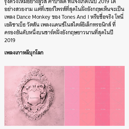
รุ่งดวงใหม่อย่างลูวิส คาปาลดี ที่แจ้งเกิดในปี 2019 ได้
อย่างสวยงาม แต่ที่เซอร์ไพรส์ที่สุดในฝั่งอังกฤษเห็นจะเป็น
เพลง Dance Monkey ของ Tones And I หรือชื่อจริง โทนี่
เอลิซาเบ็ธ วัตสัน เพลงแดนซ์ในสไตล์อิเล็กทรอนิกส์ ที่
ครองอันดับหนึ่งบนชาร์ตฝั่งอังกฤษยาวนานที่สุดในปี
2019
เพลงเกาหลีบุกโลก