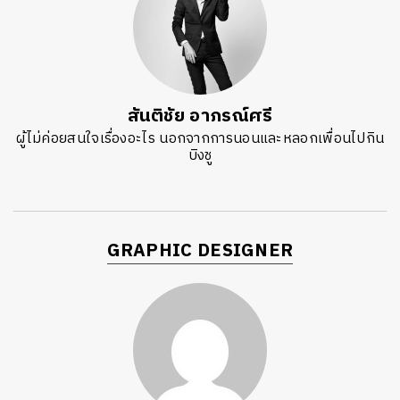
สันติชัย อาภรณ์ศรี
ผู้ไม่ค่อยสนใจเรื่องอะไร นอกจากการนอนและหลอกเพื่อนไปกิน
บิงชู
GRAPHIC DESIGNER