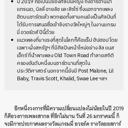
ปี 2019 ถือเป็นปีของศิลปินหญิง ทั้งอารีอานนา
แกรนเด, บิลลี่ อายลิช และลิซโซ่ ซึ่งนอกจากเพลง
ฮิตบนชาร์ตแล้ว พวกเธอทั้งสามคนยังเป็นศิลปินที่
ได้รับการเสนอชื่อเข้าชิงรางวัลใหญ่ๆ ในงานแกรม
มี่ อวอร์ดส์ ปีนี้ด้วย
แนวเพลงที่มาแรงที่สุดในโลกก็คือแร็ป ฮิปฮอป โดย
เฉพาะฝั่งสหรัฐฯ ที่มีศิลปินหน้าใหม่อย่าง ลิล แนส
เอ็กซ์ ​ที่นำพาเพลง Old Town Road ทำลายสถิติ
ครองอันดับหนึ่งบนชาร์ตนานที่สุดใน
ประวัติศาสตร์ นอกจากนี้ยังมี Post Malone, Lil
Baby, Travis Scott, Khalid, Swae Lee ฯลฯ
อีกหนึ่งวงการที่มีความเปลี่ยนแปลงไม่น้อยในปี 2019
ก็คือวงการเพลงสากล ที่อีกไม่นาน วันที่ 26 มกราคมนี้ ก็
จะมีการประกาศผลรางวัลแกรมมี่ อวอร์ด รางวัลออสการ์