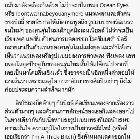
กลับมาดังพร้อมกันด้วย ไม่ว่าจะเป็นเพลง Ocean Eyes
หรือ Idontwannabeyouanymore แนวเพลงและตัวตน
ของบิลลี่ อายลิช ก่อให้เกิดการพูดถึง รูปแบบของวัฒนธร
รมใหม่ๆ ของคนรุ่นใหม่เด็กยุคมิลเลนเนียลส์ ไม่ว่าจะเป็น
เรื่องเพศ แฟชั่น ตัวตนการแสดงออก โรคซึมเศร้า บิลลี่
กลายมาเป็นตัวแทนของคนรุ่นใหม่แห่งยุค และทำให้เรา
เห็นว่าแนวเพลงหรือรูปแบบของการทำเพลง ฟังเพลง เสพ
เพลงในยุคปัจจุบันของคนรุ่นใหม่นั้นได้เปลี่ยนไปจากที่
เคยเป็นมาโดยสิ้นเชิงแล้ว ซึ่งอาจจะเป็นอีกหนึ่งคำตอบให้
เราเห็นว่า เพราะเหตุใด การกลับมาของศิลปินเก่าๆ ถึงไม่
ค่อยประสบความสำเร็จมากนัก
ลิซโซ่เองก็คล้ายๆ กับบิลลี่ คือเขียนเพลงจากเรื่องราว
ส่วนตัวมากๆ และตัวตนภาพลักษณ์ของเธอก็แสดงออกไป
ในทางเดียวกันกับเนื้อหาและรูปแบบเพลงที่เธอนำเสนอ
ความมั่นใจ ความภูมิใจในการเป็นสาวพลัสไซส์ (หรือที่
เธอเรียกว่า I’m A Thick Bitch) ซึ่งทั้งหมดแสดงออกใน