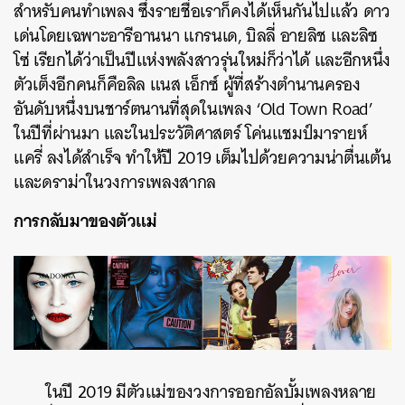
สำหรับคนทำเพลง ซึ่งรายชื่อเราก็คงได้เห็นกันไปแล้ว ดาว
เด่นโดยเฉพาะอารีอานนา แกรนเด, บิลลี่ อายลิช และลิซ
โซ่ เรียกได้ว่าเป็นปีแห่งพลังสาวรุ่นใหม่ก็ว่าได้ และอีกหนึ่ง
ตัวเต็งอีกคนก็คือลิล แนส เอ็กซ์ ผู้ที่สร้างตำนานครอง
อันดับหนึ่งบนชาร์ตนานที่สุดในเพลง ‘Old Town Road’
ในปีที่ผ่านมา และในประวัติศาสตร์ โค่นแชมป์มารายห์
แครี่ ลงได้สำเร็จ ทำให้ปี 2019 เต็มไปด้วยความน่าตื่นเต้น
และดราม่าในวงการเพลงสากล
การกลับมาของตัวแม่
ในปี 2019 มีตัวแม่ของวงการออกอัลบั้มเพลงหลาย