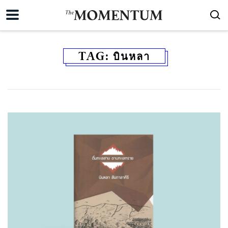
TAG:
บินหลา