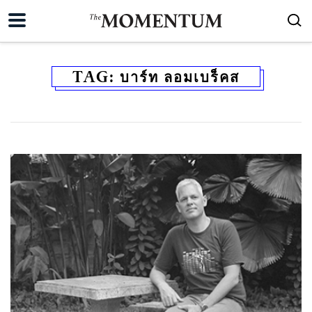
TAG:
บาร์ท ลอมเบร็คส