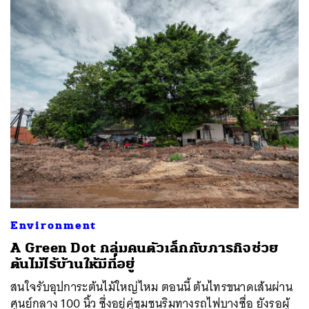
ค้นหา
SHARE
TWEET
LINE
EMAIL
Environment
A Green Dot กลุ่มคนตัวเล็กกับภารกิจช่วย
ต้นไม้ไร้บ้านให้มีที่อยู่
สนใจรับอุปการะต้นไม้ใหญ่ไหม ตอนนี้ ต้นไทรขนาดเส้นผ่าน
ศูนย์กลาง 100 นิ้ว ซึ่งอยู่คู่ชุมชนริมทางรถไฟบางซื่อ ยังรอผู้