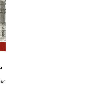
ง
นหา
SHARE
TWEET
LINE
EMAIL
ี่มา
ต