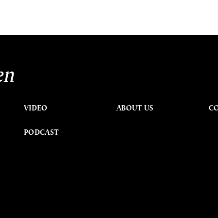
en
VIDEO
ABOUT US
C
PODCAST