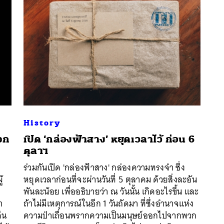
History
จก
เปิด ‘กล่องฟ้าสาง’ หยุดเวลาไว้ ก่อน 6
ตุลาฯ
นหา
ก
ร่วมกันเปิด 'กล่องฟ้าสาง' กล่องความทรงจำ ซึ่ง
SHARE
TWEET
LINE
EMAIL
้
หยุดเวลาก่อนที่จะผ่านวันที่ 5 ตุลาคม ด้วยสิ่งละอัน
พันละน้อย เพื่ออธิบายว่า ณ วันนั้น เกิดอะไรขึ้น และ
า
ถ้าไม่มีเหตุการณ์ในอีก 1 วันถัดมา ที่ซึ่งอำนาจแห่ง
คืน
ความป่าเถื่อนพรากความเป็นมนุษย์ออกไปจากพวก