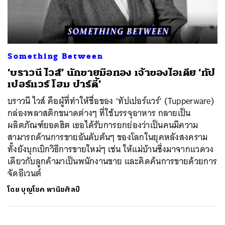
ค้นหา
Something Between
SHARE
TWEET
LINE
EMAIL
‘บราวนี ไวส์’ นักขายมือทอง เจ้าของไอเดีย ‘ทัป
เปอร์แวร์ โฮม ปาร์ตี้’
บราวนี ไวส์ คือผู้ที่ทำให้ชื่อของ ‘ทัปเปอร์แวร์’ (Tupperware)
กล่องพลาสติกขนาดต่างๆ ที่ใช้บรรจุอาหาร กลายเป็น
ผลิตภัณฑ์ยอดฮิต เธอได้รับการยกย่องว่าเป็นคนมีความ
สามารถด้านการขายอันดับต้นๆ ของโลกในยุคหลังสงคราม
ทั้งยังบุกเบิกวิธีการขายใหม่ๆ เช่น ให้แม่บ้านซึ่งมาจากแวดวง
เดียวกับลูกค้ามาเป็นพนักงานขาย และคิดค้นการขายด้วยการ
จัดอีเวนต์
โดย
บุญโชค พานิชศิลป์