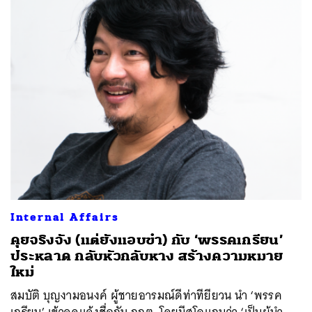
Internal Affairs
คุยจริงจัง (แต่ยังแอบขำ) กับ ‘พรรคเกรียน’
ประหลาด กลับหัวกลับหาง สร้างความหมาย
ใหม่
สมบัติ บุญงามอนงค์ ผู้ชายอารมณ์ดีท่าทียียวน นำ ‘พรรค
เกรียน’ เข้าจดแจ้งชื่อกับ กกต. โดยมีสโลแกนว่า ‘เป็นผู้นำ