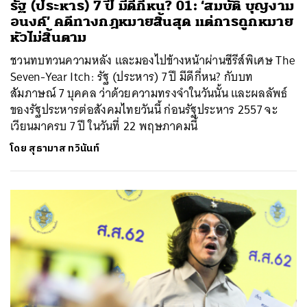
รัฐ (ประหาร) 7 ปี มีดีกี่หน? 01: ‘สมบัติ บุญงาม
อนงค์’ คดีทางกฎหมายสิ้นสุด แต่การถูกหมาย
หัวไม่สิ้นตาม
ชวนทบทวนความหลัง และมองไปข้างหน้าผ่านซีรีส์พิเศษ The
Seven-Year Itch: รัฐ (ประหาร) 7 ปี มีดีกี่หน? กับบท
สัมภาษณ์ 7 บุคคล ว่าด้วยความทรงจำในวันนั้น และผลลัพธ์
ของรัฐประหารต่อสังคมไทยวันนี้ ก่อนรัฐประหาร 2557 จะ
เวียนมาครบ 7 ปี ในวันที่ 22 พฤษภาคมนี้
โดย
สุธามาส ทวินันท์