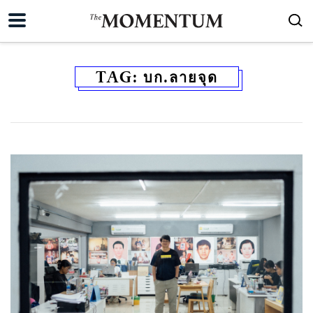
TAG:
บก.ลายจุด