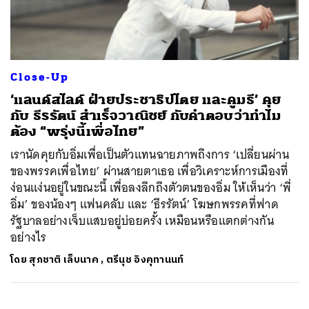
ค้นหา
Close-Up
SHARE
TWEET
LINE
EMAIL
‘แลนด์สไลด์ ฝ่ายประชาธิปไตย และคูมธี’ คุย
กับ ธีรรัตน์ สำเร็จวาณิชย์ กับคำตอบว่าทำไม
ต้อง “พรุ่งนี้เพื่อไทย”
เรานัดคุยกับอิ่มเพื่อเป็นตัวแทนฉายภาพถึงการ ‘เปลี่ยนผ่าน
ของพรรคเพื่อไทย’ ผ่านสายตาเธอ เพื่อวิเคราะห์การเมืองที่
ง่อนแง่นอยู่ในขณะนี้ เพื่อลงลึกถึงตัวตนของอิ่ม ให้เห็นว่า ‘พี่
อิ่ม’ ของน้องๆ แฟนคลับ และ ‘ธีรรัตน์’ โฆษกพรรคที่ฟาด
รัฐบาลอย่างเจ็บแสบอยู่บ่อยครั้ง เหมือนหรือแตกต่างกัน
อย่างไร
โดย
สุภชาติ เล็บนาค
,
ตรีนุช อิงคุทานนท์