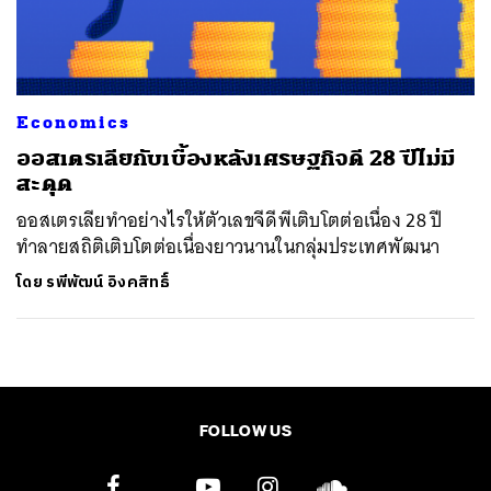
ค้นหา
SHARE
TWEET
LINE
EMAIL
Economics
ออสเตรเลียกับเบื้องหลังเศรษฐกิจดี 28 ปีไม่มี
สะดุด
ออสเตรเลียทำอย่างไรให้ตัวเลขจีดีพีเติบโตต่อเนื่อง 28 ปี
ทำลายสถิติเติบโตต่อเนื่องยาวนานในกลุ่มประเทศพัฒนา
โดย
รพีพัฒน์ อิงคสิทธิ์
FOLLOW US