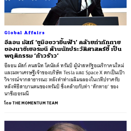
Global Affairs
อีลอน มัสก์ ‘ชูมือขวาขึ้นฟ้า’ คล้ายท่าทักทาย
ของนาซีเยอรมนี ด้านนักประวัติศาสตร์ชี้ เป็น
พฤติกรรม ‘ก้าวร้าว’
อีลอน มัสก์ คนสนิท โดนัลด์ ทรัมป์ ผู้นำสหรัฐอเมริกาคนใหม่
และมหาเศรษฐีเจ้าของบริษัท Tesla และ Space X ตกเป็นเป้า
วิจารณ์จากสาธารณะ หลังทำท่าเฉลิมฉลองในเวทีปราศรัย
หลังพิธีสาบานตนของทรัมป์ ซึ่งคล้ายกับท่า ‘ทักทาย’ ของ
นาซีเยอรมนี
โดย
THE MOMENTUM TEAM