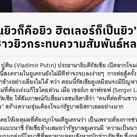
ยิวก็คือยิว ฮิตเลอร์ก็เป็นยิ
่ชาวยิวกระทบความสัมพันธ์
 ปูติน (Vladimir Putin) ประธานาธิบดีรัสเซีย เปิดฉากโจมตี
ี้สงครามในยูเครนยังไม่มีทีท่าจะจบลงง่ายๆ การต่อสู้ครั้
้างอย่างเลี่ยงไม่ได้ ทว่า ตอนนี้รัสเซียดูเหมือนจะมีปัญหา
่ที่ต้องเร่งแก้ไขโดยด่วน เมื่อ เซอร์เก ลาฟรอฟ (Sergei L
เซีย ให้สัมภาษณ์กับสื่อมวลชนอิตาลีว่า “คนที่ต่อต้านชาว
ว”
สร้างความขุ่นเคืองใจแก่รัฐบาลอิสราเอลอย่างมาก
ียเคยให้เหตุผลที่ต้องบุกโจมตียูเครนว่า เป็นเพราะต้องกา
บนาซี รัสเซียอ้างเสมอว่ารัฐบาลยูเครนมี ‘ความเป็นนาซี’
จับกุมกลุ่มนีโอนาซีที่พยายามลอบสังหารนักข่าวรัสเซีย ซึ่งกลุ่