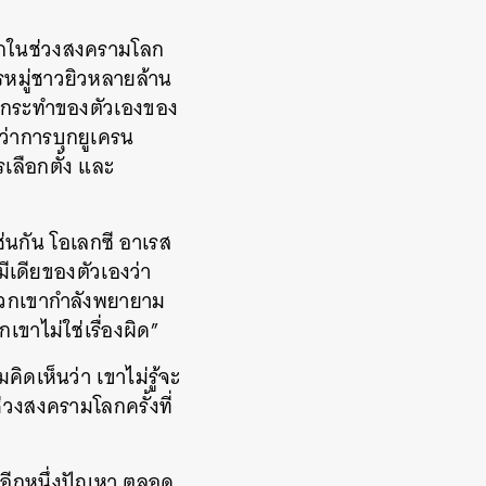
งจากในช่วงสงครามโลก
รหมู่ชาวยิวหลายล้าน
รกระทำของตัวเองของ
ว่าการบุกยูเครน
เลือกตั้ง และ
นกัน โอเลกซี อาเรส
ีเดียของตัวเองว่า
ะพวกเขากำลังพยายาม
าไม่ใช่เรื่องผิด”
ดเห็นว่า เขาไม่รู้จะ
ช่วงสงครามโลกครั้งที่
อีกหนึ่งปัญหา ตลอด