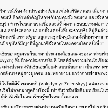
วิจารณ์เรื่องดังกล่าวอย่างร้อนแรงไม่แพ้อิสราเอล เนื่อ
ีเยอรมนี คือส่วนสำคัญในการจับกุมคุมขัง ทรมาน และสังหา
บุว่า “การโฆษณาชวนเชื่อและสร้างความชอบธรรมต่อกา
มแปลกประหลาด แปลกตั้งแต่ครั้งที่ประธานาธิบดีปูตินอ้าง
้านนาซี เพราะรัฐบาลยูเครนชุดปัจจุบันก่อตั้งขึ้นมาจากการ
ปัจจุบันก็มีญาติที่ถูกนาซีสังหารในสงครามโลกครั้งที่ 2”
ัสเซียอย่างยูเครนก็ออกมาประณามถ้อยแถลงของลาฟรอฟเช่
ovych) ที่ปรึกษาประธานาธิบดี โพสต์ข้อความผ่านโซเชียลม
รวงต่างประเทศรัสเซียเอ่ยถ้อยคำแบบนี้ออกมา เป็นเพรา
สังหารหมู่ชาวยูเครน และพยายามบอกว่าการฆ่าของพวกเข
 โวโลดีมีร์ เซเลนสกี (Volodymyr Zelenskyy) แสดงความคิ
สเซียไม่ออกมาพูดถึงเรื่องนี้ เท่ากับว่ารัสเซียลืมบทเรียนใน
ผู้นำรัสเซียไม่เคยเรียนรู้อะไรเลยตั้งแต่แรก
นหา
SHARE
TWEET
LINE
EMAIL
องรัฐมนตรีกระทรวงต่างประเทศรัสเซียพาประเทศไปเจอกับ