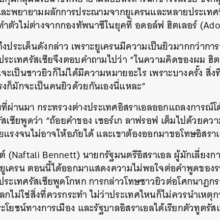
 และพยายามผลักการประณามจากยูเครนและหลายประเทศที่ม
งทำตัวไม่ต่างจากกองทัพนาซีในยุคที่ อดอล์ฟ ฮิตเลอร์ (Ado
ามถึงประเด็นดังกล่าว เพราะยูเครนมีความเป็นยิวมากกว่ากา
ประเทศรัสเซียจึงตอบคำถามไปว่า “ในความคิดของผม ฮิตเลอ
ครนจะเป็นชาวยิวก็ไม่ได้มีความหมายอะไร เพราะบางครั้ง สิ่ง
แรงก็มักจะเป็นคนยิวด้วยกันเองนี่แหละ”
มที่ผ่านมา กระทรวงต่างประเทศอิสราเอลออกแถลงการณ์โต้ต
สเซียพูดว่า “ถ้อยคำของ เซอร์เก ลาฟรอฟ เต็มไปด้วยความน
้ายแรงจนไม่อาจให้อภัยได้ และเขาต้องออกมาขอโทษอิสราเ
์ (Naftali Bennett) นายกรัฐมนตรีอิสราเอล ผู้มักเลี่ยง
กับยูเครน ตอนนี้ได้ออกมาแสดงความไม่พอใจต่อคำพูดของ
ประเทศรัสเซียพูดโกหก การกล่าวโทษชาวยิวต่อโศกนาฏกรรมค
โลกไม่ใช่สิ่งที่ควรกระทำ ไม่ว่าประเทศไหนก็ไม่ควรนำเหตุก
ประโยชน์ทางการเมือง และรัฐบาลอิสราเอลได้เรียกตัวทูตรั