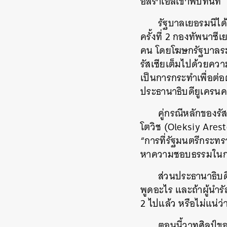
อิสราเอลเข้าพบทันที
รัฐบาลเยอรมนีได้
ครั้งที่ 2 กองทัพนาซ
คน โดยโฆษกรัฐบาลระ
รัสเซียเต็มไปด้วยควา
เป็นการกระทำเพื่อต่อต
ประธานาธิบดียูเครนคน
คู่กรณีหลักของร
โตวิช (Oleksiy Arest
“การที่รัฐมนตรีกระท
หาความชอบธรรมในการ
ส่วนประธานาธิบดี
พูดอะไร และถ้าผู้นำรั
2 ไปแล้ว หรือไม่แน่ว่า
ค้
ตอนนี้วาทศิลป์ข