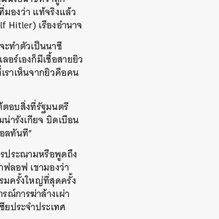
องว่า แท้จริงแล้ว
lf Hitler) เรืองอำนาจ
รจะทำตัวเป็นนาซี
ร์เองก็มีเชื้อสายยิว
ที่เราเห็นจากยิวคือคน
อบสิ่งที่รัฐมนตรี
่ารังเกียจ บิดเบือน
อลทันที”
การประณามหรือพูดถึง
ราฟลอฟ เขามองว่า
รั้งใหญ่ที่สุดครั้ง
ารณ์การฆ่าล้างเผ่า
สเซียประจำประเทศ