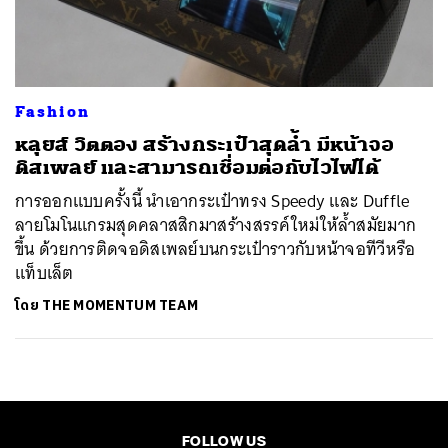
ค้นหา
SHARE
TWEET
LINE
EMAIL
Fashion
หลุยส์ วิตตอง สร้างกระเป๋าสุดล้ำ มีหน้าจอ
ดิสเพลย์ และสามารถเชื่อมต่อกับไวไฟได้
การออกแบบครั้งนี้ นำเอากระเป๋าทรง Speedy และ Duffle
ลายโมโนแกรมสุดคลาสสิกมาสร้างสรรค์ใหม่ให้ล้ำสมัยมาก
ขึ้น ด้วยการติดจอดิสเพลย์บนกระเป๋าราวกับหน้าจอทีวีหรือ
แท็บเล็ต
โดย
THE MOMENTUM TEAM
FOLLOW US