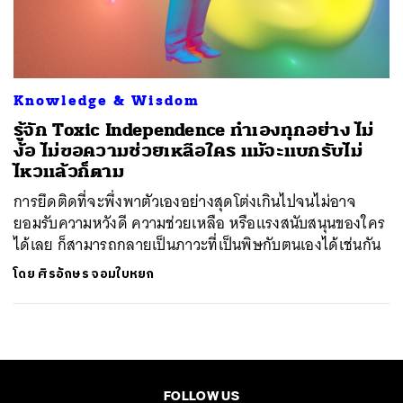
ค้นหา
SHARE
TWEET
LINE
EMAIL
Knowledge & Wisdom
รู้จัก Toxic Independence ทำเองทุกอย่าง ไม่
ง้อ ไม่ขอความช่วยเหลือใคร แม้จะแบกรับไม่
ไหวแล้วก็ตาม
การยึดติดที่จะพึ่งพาตัวเองอย่างสุดโต่งเกินไปจนไม่อาจ
ยอมรับความหวังดี ความช่วยเหลือ หรือแรงสนับสนุนของใคร
ได้เลย ก็สามารถกลายเป็นภาวะที่เป็นพิษกับตนเองได้เช่นกัน
โดย
ศิรอักษร จอมใบหยก
FOLLOW US