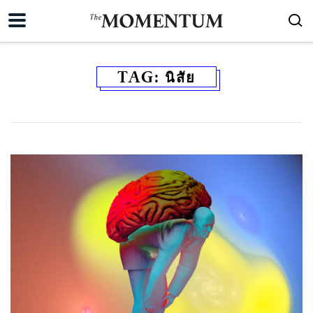
TAG:
นิสัย