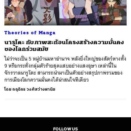
ค้นหา
SHARE
TWEET
LINE
EMAIL
Theories of Manga
นารูโตะ กับภาพสะท้อนโครงสร้างความมั่นคง
ของโลกร่วมสมัย
ไม่ว่าจะเป็น 5 หมู่บ้านมหาอำนาจ พลังยิ่งใหญ่ของสัตว์หางทั้ง
9 หรือกระทั่งกลุ่มตัวร้ายสุดแสบอย่างแสงอุษา เหล่านี้ใน
จักรวาลนารูโตะ สามารถนำมาเป็นตัวอย่างสรุปภาพรวมของ
การเมืองโลกความมั่นคงได้น่าสนใจทีเดียว
โดย
กฤดิกร วงศ์สว่างพานิช
FOLLOW US