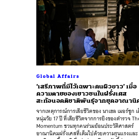
Global Affairs
‘เสรีภาพที่มีไว้เฉพาะคนผิวขาว’ เมื่อ
ความตายของเยาวชนในฝรั่งเศส
สะท้อนอคติชาติพันธุ์จากยุคอาณานิ
ค้
จากเหตุการณ์การเสียชีวิตของ นาเฮล เมอร์ซูก เ
หนุ่มวัย 17 ปี ที่เสียชีวิตจากการยิงของตำรวจ Th
Momentum ชวนทุกคนร่วมย้อนประวัติศาสตร์
อาณานิคมฝรั่งเศสที่เต็มไปด้วยความรุนแรงและ