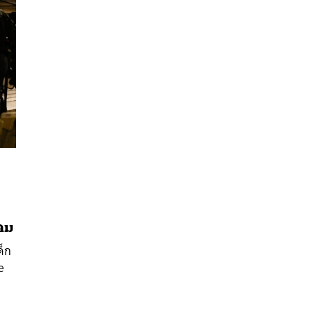
คม
นหา
ด็ก
SHARE
TWEET
LINE
EMAIL
e