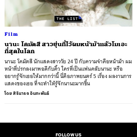
ค้นหา
SHARE
TWEET
LINE
EMAIL
Film
นานะ โคมัตสึ สาวยุ่นที่ไว้ผมหน้าม้าแล้วโมเอะ
ที่สุดในโลก
นานะ โคมัตสึ นักแสดงสาววัย 24 ปี กับความจำคือหน้าม้า ผม
หน้าที่ปรกลงมาพอดีกับคิ้ว ใครที่เป็นแฟนคลับนานะ หรือ
อยากรู้จักเธอให้มากกว่านี้ นี่คือภาพยนตร์ 5 เรื่อง ผลงานการ
แสดงของเธอ ที่จะทำให้รู้จักนานะมากขึ้น
โดย
สิรินารถ อินทะพันธ์
FOLLOW US