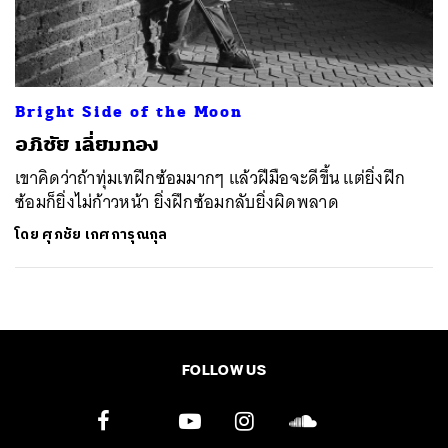
ค้นหา
SHARE
TWEET
LINE
EMAIL
Bright Side of the Moon
อภิชัย เลี่ยมทอง
เขาคิดว่าถ้าทุ่มเทฝึกซ้อมมากๆ แล้วฝีมือจะดีขึ้น แต่ยิ่งฝึก
ซ้อมก็ยิ่งไม่ก้าวหน้า ยิ่งฝึกซ้อมกลับยิ่งผิดพลาด
โดย
ศุภชัย เกศการุณกุล
FOLLOW US