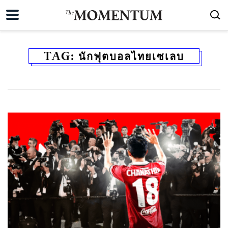
TAG:
นักฟุตบอลไทยเซเลบ