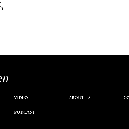
น
้า
en
VIDEO
ABOUT US
C
PODCAST