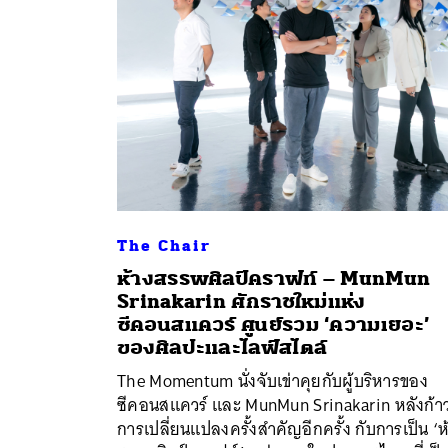
The Chair
ห้างสรรพศิลป์คราฟท์ – MunMun
Srinakarin ศักราชใหม่แห่ง
ซีคอนสแควร์ ศูนย์รวม ‘ความเยอะ’
ค้
ของศิลปะและไลฟ์สไตล์
The Momentum นั่งจับเข่าคุยกับผู้บริหารของ
ซีคอนสแควร์ และ MunMun Srinakarin หลังก้าวส
การเปลี่ยนแปลงครั้งสำคัญอีกครั้ง กับการเป็น ‘ห