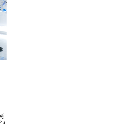
นหา
SHARE
TWEET
LINE
EMAIL
ู่
้าง