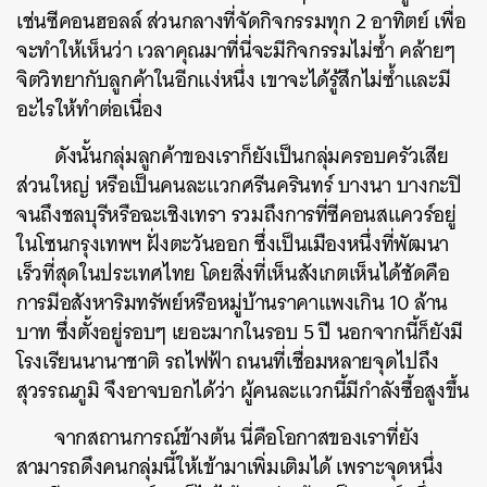
เช่นซีคอนฮอลล์ ส่วนกลางที่จัดกิจกรรมทุก 2 อาทิตย์ เพื่อ
จะทำให้เห็นว่า เวลาคุณมาที่นี่จะมีกิจกรรมไม่ซ้ำ คล้ายๆ
จิตวิทยากับลูกค้าในอีกแง่หนึ่ง เขาจะได้รู้สึกไม่ซ้ำและมี
อะไรให้ทำต่อเนื่อง
ดังนั้นกลุ่มลูกค้าของเราก็ยังเป็นกลุ่มครอบครัวเสีย
ส่วนใหญ่ หรือเป็นคนละแวกศรีนครินทร์ บางนา บางกะปิ
จนถึงชลบุรีหรือฉะเชิงเทรา รวมถึงการที่ซีคอนสแควร์อยู่
ในโซนกรุงเทพฯ ฝั่งตะวันออก ซึ่งเป็นเมืองหนึ่งที่พัฒนา
เร็วที่สุดในประเทศไทย โดยสิ่งที่เห็นสังเกตเห็นได้ชัดคือ
การมีอสังหาริมทรัพย์หรือหมู่บ้านราคาแพงเกิน 10 ล้าน
บาท ซึ่งตั้งอยู่รอบๆ เยอะมากในรอบ 5 ปี นอกจากนี้ก็ยังมี
โรงเรียนนานาชาติ รถไฟฟ้า ถนนที่เชื่อมหลายจุดไปถึง
สุวรรณภูมิ จึงอาจบอกได้ว่า ผู้คนละแวกนี้มีกำลังซื้อสูงขึ้น
จากสถานการณ์ข้างต้น นี่คือโอกาสของเราที่ยัง
สามารถดึงคนกลุ่มนี้ให้เข้ามาเพิ่มเติมได้ เพราะจุดหนึ่ง