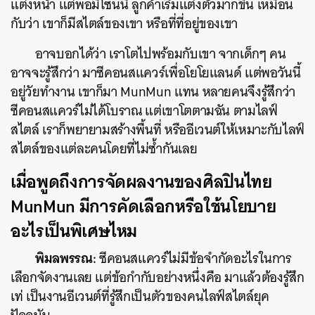
แต่งหน้า แต่พอมีโซนนี้ ลูกค้าเริ่มแต่งตัวมากขึ้น เหมือน
กับว่า เขาก็มีสไตล์ของเขา หรือที่ที่อยู่ของเขา
อาจบอกได้ว่า เราโตไปพร้อมกับเขา จากเด็กๆ คน
อาจจะรู้สึกว่า มาซีคอนสแควร์เพื่อโยโยแลนด์ แต่พอวันนี้
อยู่วัยทำงาน เขาก็มา MunMun แทน หลายคนจึงรู้สึกว่า
ซีคอนสแควร์ไม่ได้โบราณ แต่เขาโตตามฉัน ตามไลฟ์
สไตล์ เราก็พยายามสร้างพื้นที่ หรืออีเวนต์ให้เหมาะกับไลฟ์
สไตล์ของแต่ละคนโดยที่ไม่ซ้ำกันเลย
เมื่อพูดถึงการจัดผลงานของศิลปินไทย
MunMun มีการคัดเลือกหรือใช้นโยบาย
อะไรเป็นพิเศษไหม
พิมลพรรณ:
ซีคอนสแควร์ไม่มีข้อจำกัดอะไรในการ
เลือกจัดงานเลย แต่ข้อกำกับอย่างหนึ่งคือ มาแล้วต้องรู้สึก
เท่ เป็นงานอีเวนต์ที่รู้สึกเป็นตัวของคนไลฟ์สไตล์ยุค