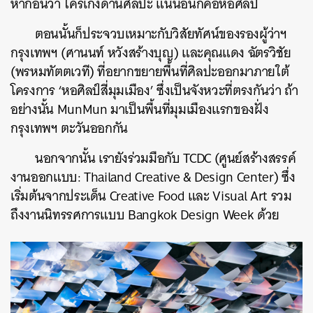
หาก่อนว่า ใครเก่งด้านศิลปะ แน่นอนก็คือหอศิลป์
ตอนนั้นก็ประจวบเหมาะกับวิสัยทัศน์ของรองผู้ว่าฯ
กรุงเทพฯ (ศานนท์ หวังสร้างบุญ) และคุณแดง ฉัตรวิชัย
(
พรหมทัตตเวที) ที่
อยากขยายพื้นที่ศิลปะออกมาภายใต้
โครงการ ‘หอศิลป์สี่มุมเมือง’ ซึ่งเป็นจังหวะที่ตรงกันว่า ถ้า
อย่างนั้น MunMun มาเป็นพื้นที่มุมเมืองแรกของฝั่ง
กรุงเทพฯ ตะวันออกกัน
นอกจากนั้น เรายังร่วมมือกับ TCDC (ศูนย์สร้างสรรค์
งานออกแบบ: Thailand Creative & Design Center) ซึ่ง
เริ่มต้นจากประเด็น Creative Food และ Visual Art รวม
ถึงงานนิทรรศการแบบ Bangkok Design Week ด้วย