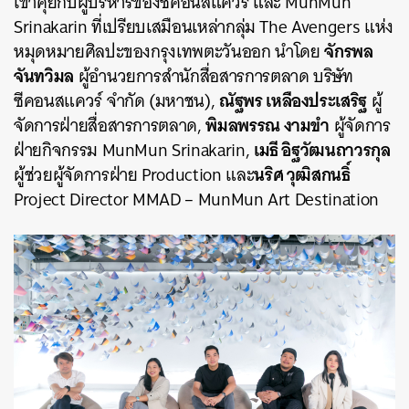
เข่าคุยกับผู้บริหารของซีคอนสแควร์ และ MunMun
Srinakarin ที่เปรียบเสมือนเหล่ากลุ่ม The Avengers แห่ง
จักรพล
หมุดหมายศิลปะของกรุงเทพตะวันออก นำโดย
จันทวิมล
ผู้อำนวยการสำนักสื่อสารการตลาด บริษัท
ณัฐพร เหลืองประเสริฐ
ซีคอนสแควร์ จำกัด (มหาชน),
ผู้
พิมลพรรณ งามขำ
จัดการฝ่ายสื่อสารการตลาด,
ผู้จัดการ
เมธี อิฐวัฒนถาวรกุล
ฝ่ายกิจกรรม MunMun Srinakarin,
นริศ วุฒิสกนธิ์
ผู้ช่วยผู้จัดการฝ่าย Production และ
Project Director MMAD – MunMun Art Destination