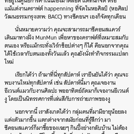
ที่อยู่ในศูนย์การค้าในเมืองมาตลอด แต่ที่นี่ก็จัด หรือ
แม้แต่งานคราฟต์ happenning ที่จัดในหอศิลป์ (หอศิลป
วัฒนธรรมกรุงเทพ: BACC) ทางซีคอนฯ เองก็จัดทุกเดือน
นั่นหมายความว่า คุณจะสามารถมาซีคอนสแควร์
เดินมาทางฝั่ง MunMun เพื่อหาของคราฟต์ที่เหมาะสมกับ
ตนเอง หรือแม้กระทั่งเวิร์กช็อปต่างๆ ก็ได้ คือนอกจากคุณ
ได้ใช้เวลากับตนเองทั้งวันแล้ว คุณยังนั่งทำกิจกรรมแปลก
ใหม่
เรียกได้ว่า ถ้ามาที่นี่ทุกสัปดาห์ เรายืนยันได้ว่า คุณจะ
พบงานใหม่ทุกสัปดาห์ เช่น สัปดาห์นี้มา คุณเจองาน
อีเวนต์แมวกับงานศิลปะ พออาทิตย์ถัดมาก็เจองานอีเวนต์
งู โดยเป็นนิทรรศการที่เล่นสีกับการถ่ายภาพของงู
นอกจากนี้ เราสังเกตได้ว่า กลุ่มคนที่มามีอายุน้อยลง
แต่งตัวมากขึ้น แตกต่างจากสมัยก่อนที่รู้สึกว่า มา
ซีคอนสแควร์ก็มาซื้อของเฉยๆ กินปิ้งย่างกลับบ้าน ไม่ต้อง