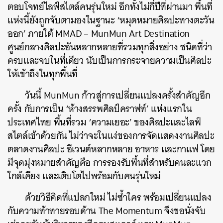
ตอบโจทย์ไลฟ์สไตล์คนรุ่นใหม่ อีกทั้งไม่กี่ปีที่ผ่านมา พื้นที่
แห่งนี้ยังถูกจับตามองในฐานะ ‘หมุดหมายศิลปะทางตะวัน
ออก’ ภายใต้ MMAD – MunMun Art Destination
ศูนย์กลางศิลปะอันหลากหลายที่รวมทุกสิ่งอย่าง ชนิดที่ว่า
ครบและจบในที่เดียว นับเป็นการกระจายความเป็นศิลปะ
ให้เข้าถึงในทุกพื้นที่
วันนี้ MunMun ก้าวสู่การเปลี่ยนแปลงครั้งสำคัญอีก
ครั้ง กับการเป็น ‘ห้างสรรพศิลป์คราฟท์’ แห่งแรกใน
ประเทศไทย พื้นที่รวม ‘ความเยอะ’ ของศิลปะและไลฟ์
สไตล์เข้าด้วยกัน ไม่ว่าจะในแง่ของการจัดแสดงงานศิลปะ
ตลาดงานศิลปะ อีเวนต์หลากหลาย อาหาร และกาแฟ โดย
มีจุดมุ่งหมายสำคัญคือ การรองรับพื้นที่สำหรับคนละแวก
ใกล้เคียง และเติบโตไปพร้อมกับคนรุ่นใหม่
ด้วยวิธีคิดที่แปลกใหม่ ไม่ซ้ำใคร พร้อมเปลี่ยนแปลง
กับความท้าทายรอบด้าน The Momentum จึงขอนั่งจับ