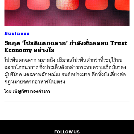
ค้นหา
SHARE
TWEET
LINE
EMAIL
Business
วิกฤต ‘โปรตีนตกฉลาก’ กำลังสั่นคลอน Trust
Economy อย่างไร
โปรตีนตกฉลาก หมายถึง ปริมาณโปรตีนต่ำกว่าที่ระบุไว้บน
ฉลากโภชนาการ ซึ่งประเด็นดังกล่าวกระทบความเชื่อมั่นของ
ผู้บริโภค และภาพลักษณ์แบรนด์อย่างมาก อีกทั้งยังเสี่ยงต่อ
กฎหมายฉลากอาหารโดยตรง
โดย
เพ็ญทิพา ทองคำเภา
FOLLOW US