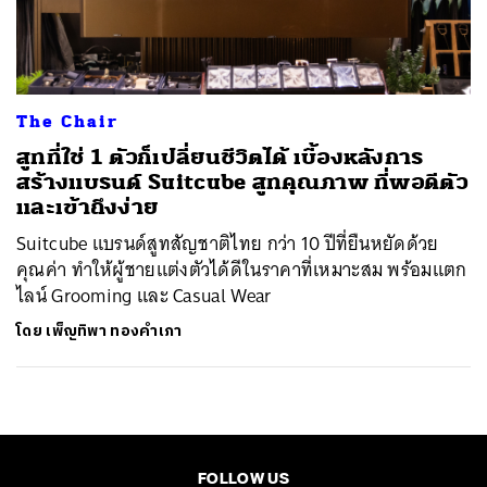
ค้นหา
SHARE
TWEET
LINE
EMAIL
The Chair
สูทที่ใช่ 1 ตัวก็เปลี่ยนชีวิตได้ เบื้องหลังการ
สร้างแบรนด์ Suitcube สูทคุณภาพ ที่พอดีตัว
และเข้าถึงง่าย
Suitcube แบรนด์สูทสัญชาติไทย กว่า 10 ปีที่ยืนหยัดด้วย
คุณค่า ทำให้ผู้ชายแต่งตัวได้ดีในราคาที่เหมาะสม พร้อมแตก
ไลน์ Grooming และ Casual Wear
โดย
เพ็ญทิพา ทองคำเภา
FOLLOW US