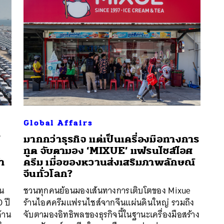
Global Affairs
’
มากกว่าธุรกิจ แต่เป็นเครื่องมือทางการ
ทูต จับตามอง ‘MIXUE’ แฟรนไชส์ไอศ
นหา
า
ครีม เมื่อของหวานส่งเสริมภาพลักษณ์
SHARE
TWEET
LINE
EMAIL
จีนทั่วโลก?
าน
ชวนทุกคนย้อนมองเส้นทางการเติบโตของ Mixue
 ปี
ร้านไอศครีมแฟรนไชส์จากจีนแผ่นดินใหญ่ รวมถึง
้าน
จับตามองอิทธิพลของธุรกิจนี้ในฐานะเครื่องมือสร้าง