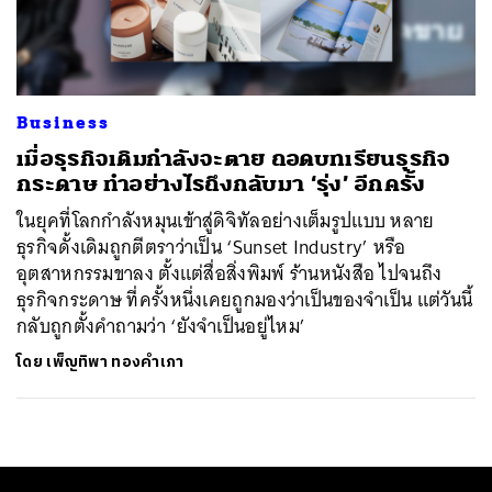
ค้นหา
SHARE
TWEET
LINE
EMAIL
Business
เมื่อธุรกิจเดิมกำลังจะตาย ถอดบทเรียนธุรกิจ
กระดาษ ทำอย่างไรถึงกลับมา ‘รุ่ง’ อีกครั้ง
ในยุคที่โลกกำลังหมุนเข้าสู่ดิจิทัลอย่างเต็มรูปแบบ หลาย
ธุรกิจดั้งเดิมถูกตีตราว่าเป็น ‘Sunset Industry’ หรือ
อุตสาหกรรมขาลง ตั้งแต่สื่อสิ่งพิมพ์ ร้านหนังสือ ไปจนถึง
ธุรกิจกระดาษ ที่ครั้งหนึ่งเคยถูกมองว่าเป็นของจำเป็น แต่วันนี้
กลับถูกตั้งคำถามว่า ‘ยังจำเป็นอยู่ไหม’
โดย
เพ็ญทิพา ทองคำเภา