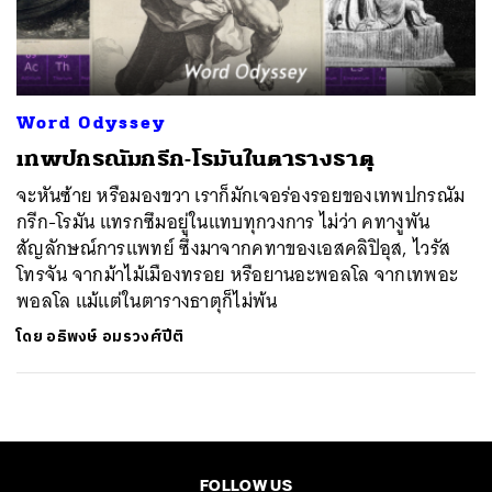
ค้นหา
SHARE
TWEET
LINE
EMAIL
Word Odyssey
เทพปกรณัมกรีก-โรมันในตารางธาตุ
จะหันซ้าย หรือมองขวา เราก็มักเจอร่องรอยของเทพปกรณัม
กรีก-โรมัน แทรกซึมอยู่ในแทบทุกวงการ ไม่ว่า คทางูพัน
สัญลักษณ์การแพทย์ ซึ่งมาจากคทาของเอสคลิปิอุส, ไวรัส
โทรจัน จากม้าไม้เมืองทรอย หรือยานอะพอลโล จากเทพอะ
พอลโล แม้แต่ในตารางธาตุก็ไม่พ้น
โดย
อธิพงษ์ อมรวงศ์ปีติ
FOLLOW US