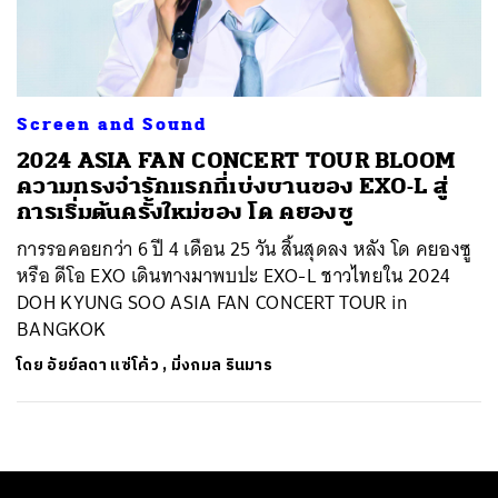
ค้นหา
SHARE
TWEET
LINE
EMAIL
Screen and Sound
2024 ASIA FAN CONCERT TOUR BLOOM
ความทรงจำรักแรกที่เบ่งบานของ EXO-L สู่
การเริ่มต้นครั้งใหม่ของ โด คยองซู
การรอคอยกว่า 6 ปี 4 เดือน 25 วัน สิ้นสุดลง หลัง โด คยองซู
หรือ ดีโอ EXO เดินทางมาพบปะ EXO-L ชาวไทยใน 2024
DOH KYUNG SOO ASIA FAN CONCERT TOUR in
BANGKOK
โดย
อัยย์ลดา แซ่โค้ว
,
มิ่งกมล รินมาร