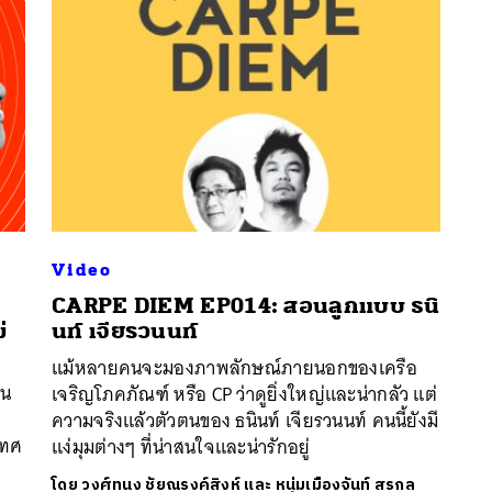
Video
CARPE DIEM EP014: สอนลูกแบบ ธนิ
นหา
่
นท์ เจียรวนนท์
SHARE
TWEET
LINE
EMAIL
แม้หลายคนจะมองภาพลักษณ์ภายนอกของเครือ
ใน
เจริญโภคภัณฑ์ หรือ CP ว่าดูยิ่งใหญ่และน่ากลัว แต่
ความจริงแล้วตัวตนของ ธนินท์ เจียรวนนท์ คนนี้ยังมี
เทศ
แง่มุมต่างๆ ที่น่าสนใจและน่ารักอยู่
โดย
วงศ์ทนง ชัยณรงค์สิงห์ และ หนุ่มเมืองจันท์ สรกล