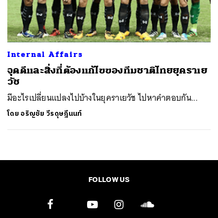
ค้นหา
SHARE
TWEET
LINE
EMAIL
Internal Affairs
จุดดีและสิ่งที่ต้องแก้ไขของทีมชาติไทยยุคราเย
วัช
มีอะไรเปลี่ยนแปลงไปบ้างในยุคราเยวัช ไปหาคำตอบกัน...
โดย
อริญชัย วีรดุษฎีนนท์
FOLLOW US