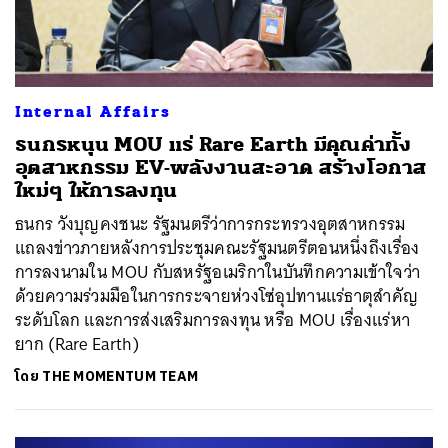
Internal Affairs
ธนกรหนุน MOU แร่ Rare Earth มีคุณค่าทั้ง
อุตสาหกรรม EV-พลังงานสะอาด สร้างโอกาส
ใหม่ๆ ให้การลงทุน
ธนกร วังบุญคงชนะ รัฐมนตรีว่าการกระทรวงอุตสาหกรรม
แถลงข่าวภายหลังการประชุมคณะรัฐมนตรีตอนหนึ่งถึงเรื่อง
การลงนามใน MOU กับสหรัฐอเมริกาในบันทึกความเข้าใจว่า
ด้วยความร่วมมือในการกระจายห่วงโซ่อุปทานแร่ธาตุสำคัญ
ระดับโลก และการส่งเสริมการลงทุน หรือ MOU เรื่องแร่หา
ยาก (Rare Earth)
โดย
THE MOMENTUM TEAM
ค้นหา
SHARE
TWEET
LINE
EMAIL