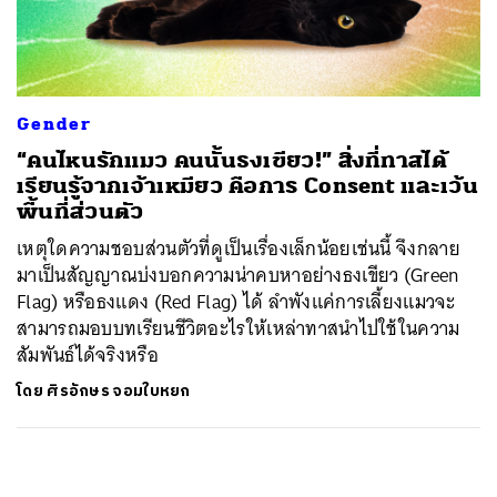
ค้นหา
SHARE
TWEET
LINE
EMAIL
Gender
“คนไหนรักแมว คนนั้นธงเขียว!” สิ่งที่ทาสได้
เรียนรู้จากเจ้าเหมียว คือการ Consent และเว้น
พื้นที่ส่วนตัว
เหตุใดความชอบส่วนตัวที่ดูเป็นเรื่องเล็กน้อยเช่นนี้ จึงกลาย
มาเป็นสัญญาณบ่งบอกความน่าคบหาอย่างธงเขียว (Green
Flag) หรือธงแดง (Red Flag) ได้ ลำพังแค่การเลี้ยงแมวจะ
สามารถมอบบทเรียนชีวิตอะไรให้เหล่าทาสนำไปใช้ในความ
สัมพันธ์ได้จริงหรือ
โดย
ศิรอักษร จอมใบหยก