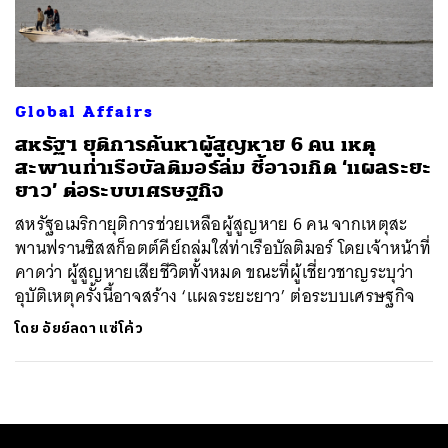
ค้นหา
SHARE
TWEET
LINE
EMAIL
Global Affairs
สหรัฐฯ ยุติการค้นหาผู้สูญหาย 6 คน เหตุ
สะพานท่าเรือบัลติมอร์ล่ม ชี้อาจเกิด ‘แผลระยะ
ยาว’ ต่อระบบเศรษฐกิจ
สหรัฐอเมริกายุติการช่วยเหลือผู้สูญหาย 6 คน จากเหตุสะ
พานฟรานซิสสก็อตต์คีย์ถล่มใส่ท่าเรือบัลติมอร์ โดยเจ้าหน้าที่
คาดว่า ผู้สูญหายเสียชีวิตทั้งหมด ขณะที่ผู้เชี่ยวชาญระบุว่า
อุบัติเหตุครั้งนี้อาจสร้าง ‘แผลระยะยาว’ ต่อระบบเศรษฐกิจ
โดย
อัยย์ลดา แซ่โค้ว