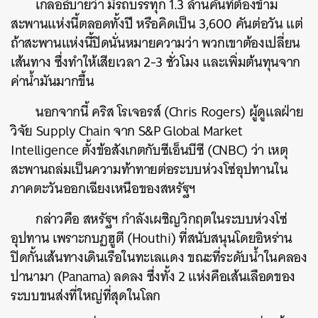
เกลอธิบายว่า มีรถบรรทุก 1.3 ล้านคันที่ต้องข้าม
สะพานแห่งนี้ตลอดทั้งปี หรือคิดเป็น 3,600 คันต่อวัน แต่
ถ้าสะพานแห่งนี้ปิดนั่นหมายความว่า พวกเขาต้องเปลี่ยน
เส้นทาง ซึ่งทำให้เสียเวลา 2-3 ชั่วโมง และเพิ่มต้นทุนจาก
ค่าน้ำมันมากขึ้น
นอกจากนี้ คริส โรเจอรส์ (Chris Rogers) ผู้ดูแลฝ่าย
วิจัย Supply Chain จาก S&P Global Market
Intelligence ตั้งข้อสังเกตกับซีเอ็นบีซี (CNBC) ว่า เหตุ
สะพานถล่มเป็นความท้าทายต่อระบบห่วงโซ่อุปทานใน
ภาคตะวันออกเฉียงเหนือของสหรัฐฯ
กล่าวคือ สหรัฐฯ กำลังเผชิญวิกฤตในระบบห่วงโซ่
อุปทาน เพราะกบฏฮูตี (Houthi) ที่สนับสนุนโดยอิหร่าน
ปิดกั้นเส้นทางเดินเรือในทะเลแดง ขณะที่ระดับน้ำในคลอง
ปานามา (Panama) ลดลง ซึ่งทั้ง 2 แห่งคือเส้นเลือดของ
ระบบขนส่งที่ใหญ่ที่สุดในโลก