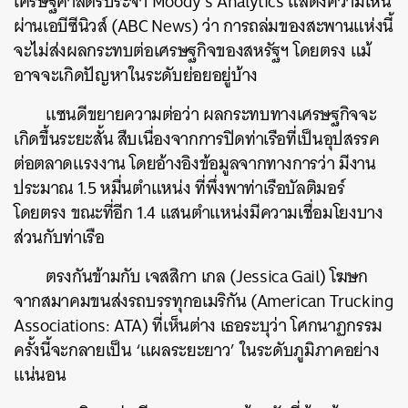
เศรษฐศาสตร์ประจำ Moody’s Analytics แสดงความเห็น
ผ่านเอบีซีนิวส์ (ABC News) ว่า การถล่มของสะพานแห่งนี้
จะไม่ส่งผลกระทบต่อเศรษฐกิจของสหรัฐฯ โดยตรง แม้
อาจจะเกิดปัญหาในระดับย่อยอยู่บ้าง
แซนดีขยายความต่อว่า ผลกระทบทางเศรษฐกิจจะ
ค้นหา
เกิดขึ้นระยะสั้น สืบเนื่องจากการปิดท่าเรือที่เป็นอุปสรรค
SHARE
TWEET
LINE
EMAIL
ต่อตลาดแรงงาน โดยอ้างอิงข้อมูลจากทางการว่า มีงาน
ประมาณ 1.5 หมื่นตำแหน่ง ที่พึ่งพาท่าเรือบัลติมอร์
โดยตรง ขณะที่อีก 1.4 แสนตำแหน่งมีความเชื่อมโยงบาง
ส่วนกับท่าเรือ
ตรงกันข้ามกับ เจสสิกา เกล (Jessica Gail) โฆษก
จากสมาคมขนส่งรถบรรทุกอเมริกัน (American Trucking
Associations: ATA) ที่เห็นต่าง เธอระบุว่า โศกนาฏกรรม
ครั้งนี้จะกลายเป็น ‘แผลระยะยาว’ ในระดับภูมิภาคอย่าง
แน่นอน